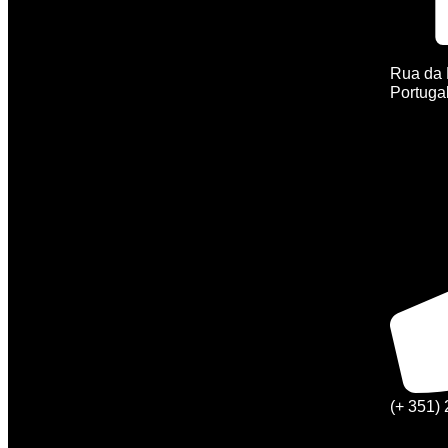
Rua da 
Portuga
(+ 351)