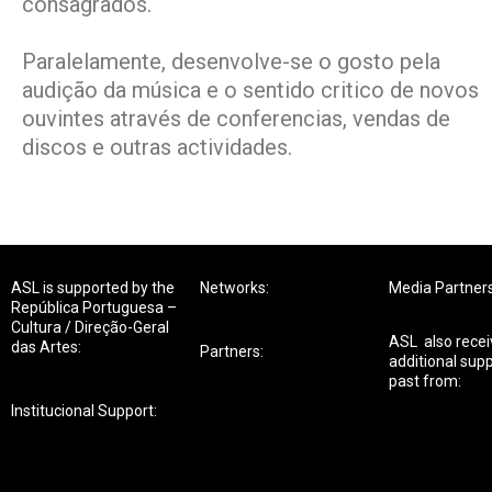
consagrados.
Paralelamente, desenvolve-se o gosto pela
audição da música e o sentido critico de novos
ouvintes através de conferencias, vendas de
discos e outras actividades.
ASL is supported by the
Networks:
Media Partners
República Portuguesa –
Cultura / Direção-Geral
ASL also rece
das Artes:
Partners:
additional supp
past from:
Institucional Support: